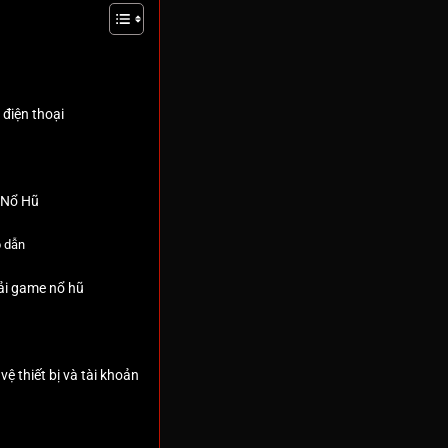
 điện thoại
i Nổ Hũ
p dẫn
tải game nổ hũ
ệ thiết bị và tài khoản