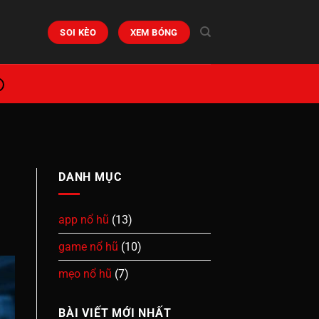
SOI KÈO
XEM BÓNG
DANH MỤC
app nổ hũ
(13)
game nổ hũ
(10)
mẹo nổ hũ
(7)
BÀI VIẾT MỚI NHẤT