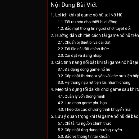
Nội Dung Bài Viết
Lợi ích khi tải game nổ hũ tại Nổ Hũ
Tối ưu hóa cho thiết bị di động
Bảo mật thông tin người chơi tuyệt đối
Hướng dẫn chi tiết cách tải game nổ hũ trên
Chuẩn bị thiết bị và cài đặt
Tải file cài đặt chính thức
Cài đặt và đăng nhập
Các tính năng nổi bật khi tải game nổ hũ tạ
Đa dạng dòng game nổ hũ
Cập nhật thường xuyên với các sự kiện hấ
Hệ thống nạp rút tiện lợi, nhanh chóng
Mẹo tận dụng tối đa khi chơi game sau khi 
Quản lý vốn thông minh
Lựa chọn game phù hợp
Theo dõi các chương trình khuyến mãi
Lưu ý quan trọng khi tải game nổ hũ để bảo v
Chỉ tải từ nguồn chính thức
Cập nhật ứng dụng thường xuyên
Bảo vệ thông tin tài khoản