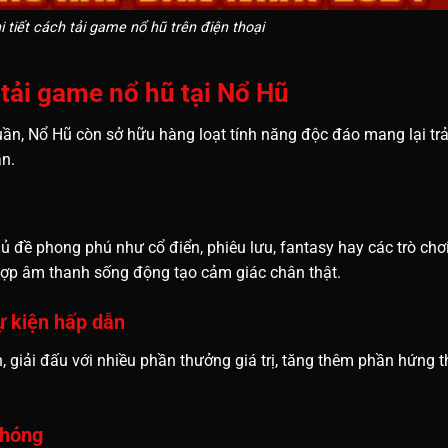
 tiết cách tải game nổ hũ trên điện thoại
 tải game nổ hũ tại Nổ Hũ
uần, Nổ Hũ còn sở hữu hàng loạt tính năng độc đáo mang lại trả
n.
ủ đề phong phú như cổ điển, phiêu lưu, fantasy hay các trò chơ
ợp âm thanh sống động tạo cảm giác chân thật.
ự kiện hấp dẫn
 giải đấu với nhiều phần thưởng giá trị, tăng thêm phần hứng t
chóng