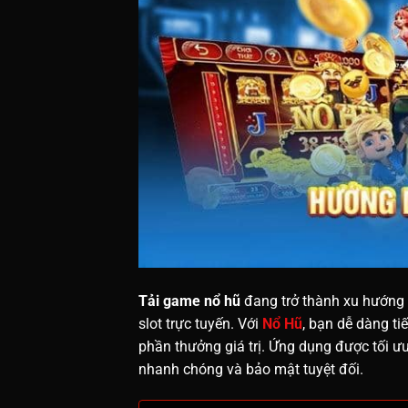
Tải game nổ hũ
đang trở thành xu hướng g
slot trực tuyến. Với
Nổ Hũ
, bạn dễ dàng ti
phần thưởng giá trị. Ứng dụng được tối ưu
nhanh chóng và bảo mật tuyệt đối.