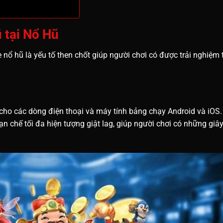
ũ tại Nổ Hũ
 nổ hũ là yếu tố then chốt giúp người chơi có được trải nghiệm 
cho các dòng điện thoại và máy tính bảng chạy Android và iOS.
ạn chế tối đa hiện tượng giật lag, giúp người chơi có những giâ