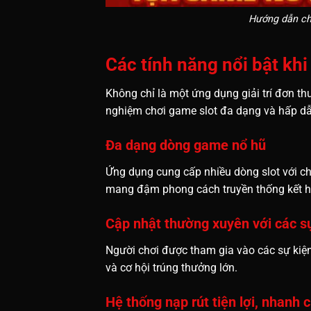
Hướng dẫn chi
Các tính năng nổi bật khi
Không chỉ là một ứng dụng giải trí đơn th
nghiệm chơi game slot đa dạng và hấp dẫ
Đa dạng dòng game nổ hũ
Ứng dụng cung cấp nhiều dòng slot với ch
mang đậm phong cách truyền thống kết h
Cập nhật thường xuyên với các s
Người chơi được tham gia vào các sự kiện,
và cơ hội trúng thưởng lớn.
Hệ thống nạp rút tiện lợi, nhanh 