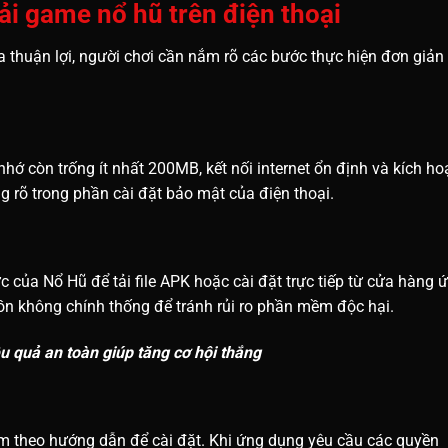
ải game nổ hũ trên điện thoại
ra thuận lợi, người chơi cần nắm rõ các bước thực hiện đơn giản
nhớ còn trống ít nhất 200MB, kết nối internet ổn định và kích ho
 rõ trong phần cài đặt bảo mật của điện thoại.
c của Nổ Hũ để tải file APK hoặc cài đặt trực tiếp từ cửa hàng 
guồn không chính thống để tránh rủi ro phần mềm độc hại.
u quả an toàn giúp tăng cơ hội thắng
làm theo hướng dẫn để cài đặt. Khi ứng dụng yêu cầu các quyền