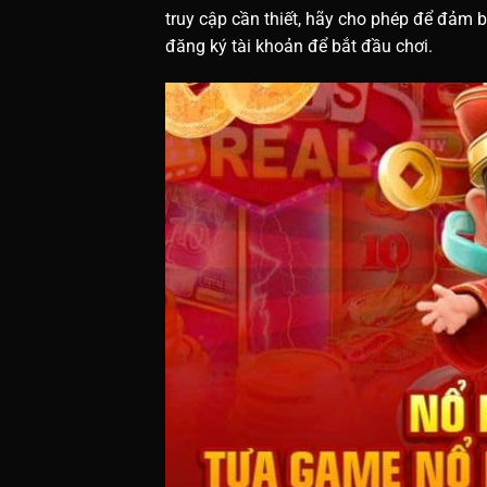
truy cập cần thiết, hãy cho phép để đảm 
đăng ký tài khoản để bắt đầu chơi.