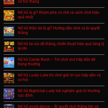
cơ hội thắng
Nổ hũ là gì? Khám phá cơ chế và cách chơi hiệu
quả nhất
Nổ hũ thần tài là gì? Hướng dẫn chơi và bí quyết
thắng
Nổ hũ tài xỉu dễ thắng, chiến thuật hiệu quả tăng tỷ
lệ lớn
Nổ hũ Candy Burst – Trò chơi slot hấp dẫn dễ
trúng thưởng
Nổ hũ Lucky Luke trò chơi giải trí cực hấp dẫn và
cơ hội
Nổ hũ Nightclub Lady trải nghiệm giải trí thưởng
cực đỉnh
Nổ hũ world dance – Bí quyết chơi thắng lớn và