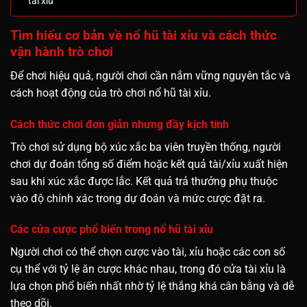
tài xỉu
Tìm hiểu cơ bản về nổ hũ tài xỉu và cách thức
vận hành trò chơi
Để chơi hiệu quả, người chơi cần nắm vững nguyên tắc và
cách hoạt động của trò chơi nổ hũ tài xỉu.
Cách thức chơi đơn giản nhưng đầy kịch tính
Trò chơi sử dụng bộ xúc xắc ba viên truyền thống, người
chơi dự đoán tổng số điểm hoặc kết quả tài/xỉu xuất hiện
sau khi xúc xắc được lắc. Kết quả trả thưởng phụ thuộc
vào độ chính xác trong dự đoán và mức cược đặt ra.
Các cửa cược phổ biến trong nổ hũ tài xỉu
Người chơi có thể chọn cược vào tài, xỉu hoặc các con số
cụ thể với tỷ lệ ăn cược khác nhau, trong đó cửa tài xỉu là
lựa chọn phổ biến nhất nhờ tỷ lệ thắng khá cân bằng và dễ
theo dõi.