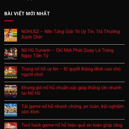
BÀI VIẾT MỚI NHẤT
NOHU52 – Nền Tảng Giải Trí Uy Tín, Trả Thưởng
Xanh Chín
Nổ Hũ Sunwin – Chỉ Một Phát Quay Là Trúng
Ngay Tiền Tỷ
Trang nổ hũ uy tín – Bí quyết thắng đỉnh cao cho
người chơi
Khung giờ nổ hũ chuẩn xác giúp thắng lớn nhanh
tại Nổ Hũ
Tải game nổ hũ nhanh chóng, an toàn, trải nghiệm
slot đỉnh
Tool hack game nổ hũ hiệu quả an toàn giúp tăng