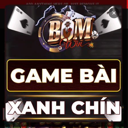
Chuyển
ADD ANYTHING HERE OR JUST REMOVE IT...
đến
×
nội
dung
Trang Chủ
»
mẹo nổ hũ
»
Nổ hũ tài xỉu dễ thắng, chiến
thuật hiệu quả tăng tỷ lệ lớn
MẸO NỔ HŨ
Nổ hũ tài xỉu dễ thắng, chiến thuật
hiệu quả tăng tỷ lệ lớn
ĐÃ ĐĂNG TRÊN
THÁNG 5 27, 2025
BỞI
CONTENT EDITOR
27
Th5