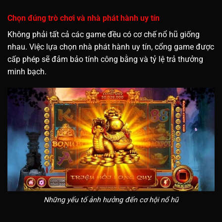
Chọn đúng trò chơi và nhà phát hành uy tín
Không phải tất cả các game đều có cơ chế nổ hũ giống
nhau. Việc lựa chọn nhà phát hành uy tín, cổng game được
cấp phép sẽ đảm bảo tính công bằng và tỷ lệ trả thưởng
minh bạch.
Những yếu tố ảnh hưởng đến cơ hội nổ hũ