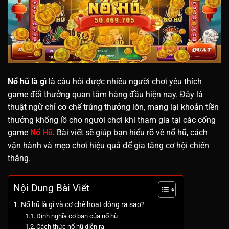
Nổ hũ là gì
là câu hỏi được nhiều người chơi yêu thích
game đổi thưởng quan tâm hàng đầu hiện nay. Đây là
thuật ngữ chỉ cơ chế trúng thưởng lớn, mang lại khoản tiền
thưởng khổng lồ cho người chơi khi tham gia tại các cổng
game
Nổ Hũ
. Bài viết sẽ giúp bạn hiểu rõ về nổ hũ, cách
vận hành và mẹo chơi hiệu quả để gia tăng cơ hội chiến
thắng.
Nội Dung Bài Viết
Nổ hũ là gì và cơ chế hoạt động ra sao?
Định nghĩa cơ bản của nổ hũ
Cách thức nổ hũ diễn ra