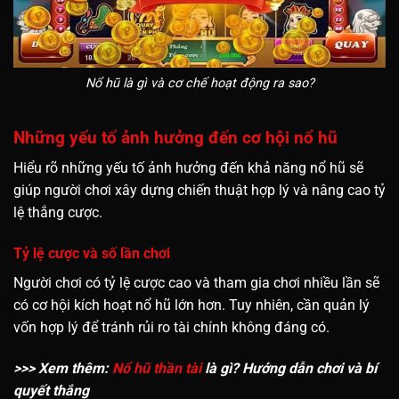
Nổ hũ là gì và cơ chế hoạt động ra sao?
Những yếu tố ảnh hưởng đến cơ hội nổ hũ
Hiểu rõ những yếu tố ảnh hưởng đến khả năng nổ hũ sẽ
giúp người chơi xây dựng chiến thuật hợp lý và nâng cao tỷ
lệ thắng cược.
Tỷ lệ cược và số lần chơi
Người chơi có tỷ lệ cược cao và tham gia chơi nhiều lần sẽ
có cơ hội kích hoạt nổ hũ lớn hơn. Tuy nhiên, cần quản lý
vốn hợp lý để tránh rủi ro tài chính không đáng có.
>>> Xem thêm:
Nổ hũ thần tài
là gì? Hướng dẫn chơi và bí
quyết thắng