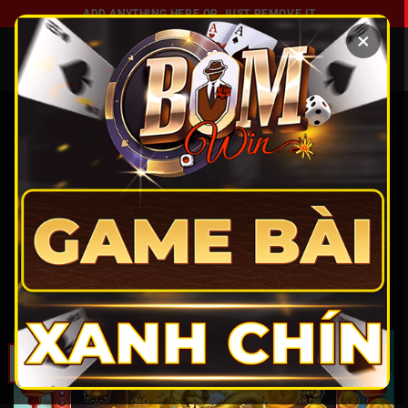
Chuyển
ADD ANYTHING HERE OR JUST REMOVE IT...
đến
×
nội
dung
Trang Chủ
»
mẹo nổ hũ
»
Nổ hũ là gì? Khám phá cơ chế và
cách chơi hiệu quả nhất
MẸO NỔ HŨ
Nổ hũ là gì? Khám phá cơ chế và cách
chơi hiệu quả nhất
ĐÃ ĐĂNG TRÊN
THÁNG 5 27, 2025
BỞI
CONTENT EDITOR
27
Th5