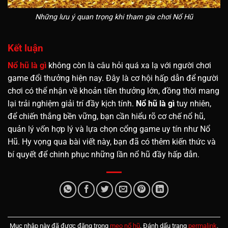
Những lưu ý quan trọng khi tham gia chơi Nổ Hũ
Kết luận
Nổ hũ là gì
không còn là câu hỏi quá xa lạ với người chơi
game đổi thưởng hiện nay. Đây là cơ hội hấp dẫn để người
chơi có thể nhận về khoản tiền thưởng lớn, đồng thời mang
lại trải nghiệm giải trí đầy kịch tính.
Nổ hũ là gì
tuy nhiên,
để chiến thắng bền vững, bạn cần hiểu rõ cơ chế nổ hũ,
quản lý vốn hợp lý và lựa chọn cổng game uy tín như Nổ
Hũ. Hy vọng qua bài viết này, bạn đã có thêm kiến thức và
bí quyết để chinh phục những lần nổ hũ đầy hấp dẫn.
Mục nhập này đã được đăng trong
mẹo nổ hũ
. Đánh dấu trang
permalink
.