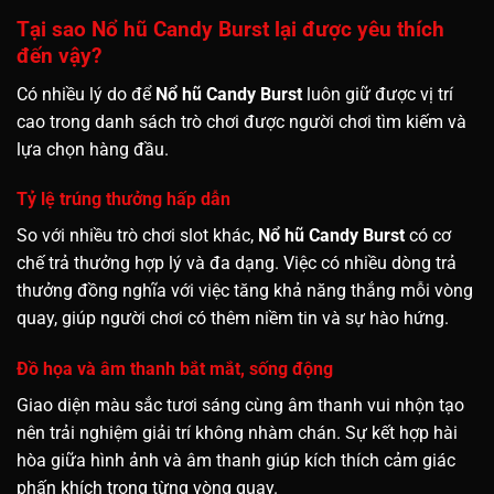
Tại sao Nổ hũ Candy Burst lại được yêu thích
đến vậy?
Có nhiều lý do để
Nổ hũ Candy Burst
luôn giữ được vị trí
cao trong danh sách trò chơi được người chơi tìm kiếm và
lựa chọn hàng đầu.
Tỷ lệ trúng thưởng hấp dẫn
So với nhiều trò chơi slot khác,
Nổ hũ Candy Burst
có cơ
chế trả thưởng hợp lý và đa dạng. Việc có nhiều dòng trả
thưởng đồng nghĩa với việc tăng khả năng thắng mỗi vòng
quay, giúp người chơi có thêm niềm tin và sự hào hứng.
Đồ họa và âm thanh bắt mắt, sống động
Giao diện màu sắc tươi sáng cùng âm thanh vui nhộn tạo
nên trải nghiệm giải trí không nhàm chán. Sự kết hợp hài
hòa giữa hình ảnh và âm thanh giúp kích thích cảm giác
phấn khích trong từng vòng quay.