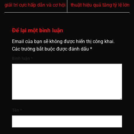
giải trí cực hấp dẫn và cơ hội
thuật hiệu quả tăng tỷ lệ lớn
Để lại một bình luận
Email của bạn sẽ không được hiển thị công khai.
Các trường bắt buộc được đánh dấu
*
Bình luận
*
Tên
*