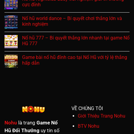
cực đỉnh
Nổ hũ world dance – Bí quyết chơi thắng lớn và
kinh nghiệm
Nổ hũ 777 – Bí quyết thắng lớn nhanh tại game Nổ
Hũ 777
Game bài nổ hũ đỉnh cao tại Nổ Hũ với tỷ lệ thắng
hấp dẫn
VỀ CHÚNG TÔI
Giới Thiệu Trang Nohu
Nohu
là trang
Game Nổ
BTV Nohu
Hũ Đổi Thưởng
uy tín số