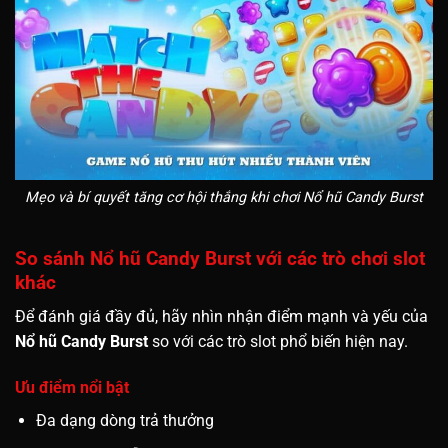
Mẹo và bí quyết tăng cơ hội thắng khi chơi Nổ hũ Candy Burst
So sánh Nổ hũ Candy Burst với các trò chơi slot
khác
Để đánh giá đầy đủ, hãy nhìn nhận điểm mạnh và yếu của
Nổ hũ Candy Burst
so với các trò slot phổ biến hiện nay.
Ưu điểm nổi bật
Đa dạng dòng trả thưởng