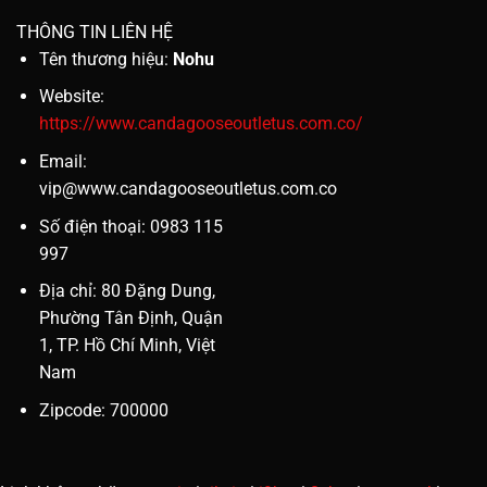
THÔNG TIN LIÊN HỆ
Tên thương hiệu:
Nohu
Website:
https://www.candagooseoutletus.com.co/
Email:
vip@www.candagooseoutletus.com.co
Số điện thoại: 0983 115
997
Địa chỉ: 80 Đặng Dung,
Phường Tân Định, Quận
1, TP. Hồ Chí Minh, Việt
Nam
Zipcode: 700000