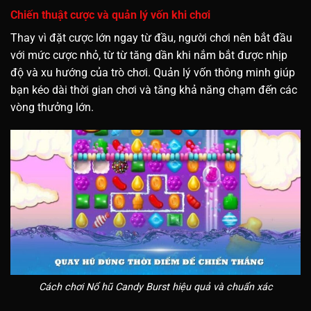
Chiến thuật cược và quản lý vốn khi chơi
Thay vì đặt cược lớn ngay từ đầu, người chơi nên bắt đầu
với mức cược nhỏ, từ từ tăng dần khi nắm bắt được nhịp
độ và xu hướng của trò chơi. Quản lý vốn thông minh giúp
bạn kéo dài thời gian chơi và tăng khả năng chạm đến các
vòng thưởng lớn.
Cách chơi Nổ hũ Candy Burst hiệu quả và chuẩn xác