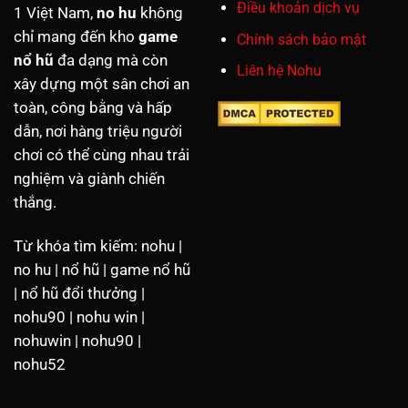
Điều khoản dịch vụ
1 Việt Nam,
no hu
không
chỉ mang đến kho
game
Chính sách bảo mật
nổ hũ
đa dạng mà còn
Liên hệ Nohu
xây dựng một sân chơi an
toàn, công bằng và hấp
dẫn, nơi hàng triệu người
chơi có thể cùng nhau trải
nghiệm và giành chiến
thắng.
Từ khóa tìm kiếm: nohu |
no hu | nổ hũ | game nổ hũ
| nổ hũ đổi thưởng |
nohu90 | nohu win |
nohuwin | nohu90 |
nohu52