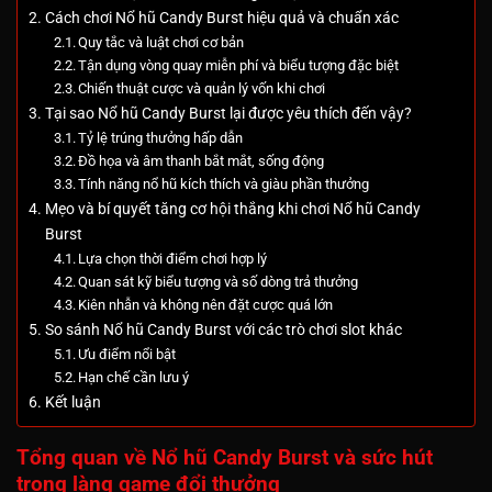
Cách chơi Nổ hũ Candy Burst hiệu quả và chuẩn xác
Quy tắc và luật chơi cơ bản
Tận dụng vòng quay miễn phí và biểu tượng đặc biệt
Chiến thuật cược và quản lý vốn khi chơi
Tại sao Nổ hũ Candy Burst lại được yêu thích đến vậy?
Tỷ lệ trúng thưởng hấp dẫn
Đồ họa và âm thanh bắt mắt, sống động
Tính năng nổ hũ kích thích và giàu phần thưởng
Mẹo và bí quyết tăng cơ hội thắng khi chơi Nổ hũ Candy
Burst
Lựa chọn thời điểm chơi hợp lý
Quan sát kỹ biểu tượng và số dòng trả thưởng
Kiên nhẫn và không nên đặt cược quá lớn
So sánh Nổ hũ Candy Burst với các trò chơi slot khác
Ưu điểm nổi bật
Hạn chế cần lưu ý
Kết luận
Tổng quan về Nổ hũ Candy Burst và sức hút
trong làng game đổi thưởng